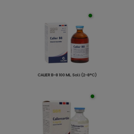
CALIER B-8 100 ML. Sol.i (2-8°C)