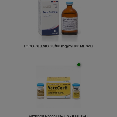
TOCO-SELENIO 0.8/80 mg/ml. 100 ML. Sol.i.
VETECOR H 1000 UI/ml. 2 x 5 ML. Sol.i.