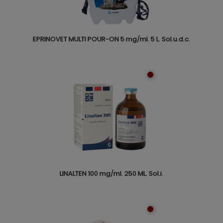
EPRINOVET MULTI POUR-ON 5 mg/ml. 5 L. Sol.u.d.c.
LINALTEN 100 mg/ml. 250 ML. Sol.i.