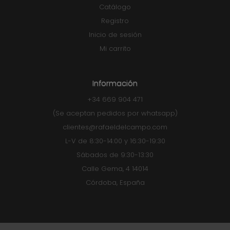
Catálogo
Registro
Inicio de sesión
Mi carrito
Información
+34 669 904 471
(Se aceptan pedidos por whatsapp)
clientes@rafaeldelcampo.com
L-V de 8:30-14:00 y 16:30-19:30
Sábados de 9:30-13:30
Calle Gema, 4 14014
Córdoba, España