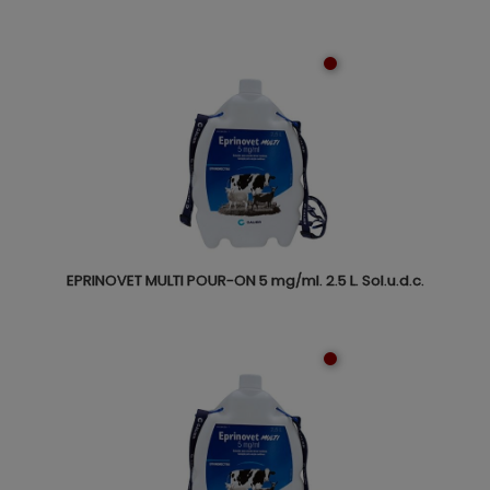
EPRINOVET MULTI POUR-ON 5 mg/ml. 2.5 L. Sol.u.d.c.