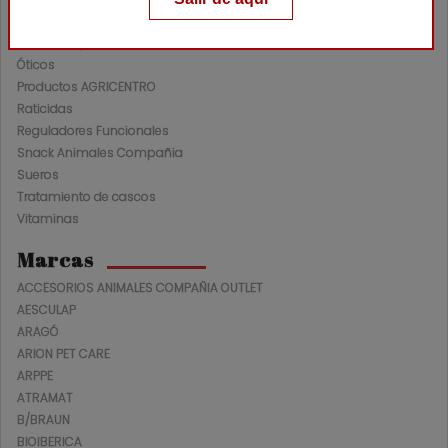
Nutracéuticos Ganadería
Oftalmológicos
Óticos
Productos AGRICENTRO
Raticidas
Reguladores Funcionales
Snack Animales Compañia
Sueros
Tratamiento de cascos
Vitaminas
Marcas
ACCESORIOS ANIMALES COMPAÑIA OUTLET
AESCULAP
ARAGÓ
ARION PET CARE
ARPPE
ATRAMAT
B/BRAUN
BIOIBERICA