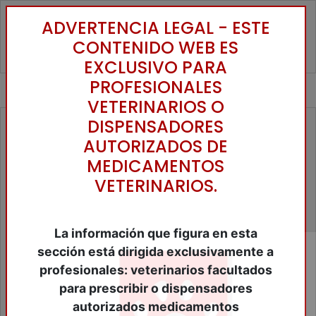
ADVERTENCIA LEGAL - ESTE
Toggle
CONTENIDO WEB ES
EXCLUSIVO PARA
PROFESIONALES
VETERINARIOS O
DISPENSADORES
Familias
AUTORIZADOS DE
Accesorios Animales de Compañía
MEDICAMENTOS
Alimentos Animales Compañia
VETERINARIOS.
Alimentos Equinos
Alimentos Ganaderia
Anestesicos y tranquilizantes
Antibióticos
La información que figura en esta
Antiinflamatórios
sección está dirigida exclusivamente a
Antiparasitários
profesionales: veterinarios facultados
Bibliografía
para prescribir o dispensadores
Biológicos
Cercados Eléctricos
autorizados medicamentos