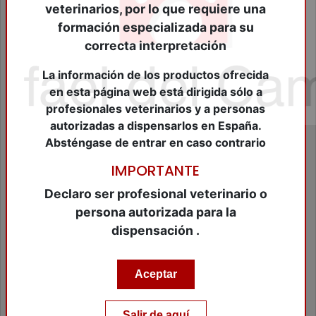
Cierre Heridas
veterinarios, por lo que requiere una
Consumibles Veterinarios
formación especializada para su
Cosméticos Peq.Animales
correcta interpretación
Dermatológicos
Desinfectantes
La información de los productos ofrecida
Farmacológicos Diversos
en esta página web está dirigida sólo a
Fungicidas
profesionales veterinarios y a personas
Higiene
autorizadas a dispensarlos en España.
Higuiene Bucal
Absténgase de entrar en caso contrario
Homeopáticos
Hormonales
IMPORTANTE
Insecticidas
Leches Maternizadas
Declaro ser profesional veterinario o
Material de Diagnóstico
persona autorizada para la
Material de Identificación
dispensación .
Material de peluqueria
Material Ganadero
Material Veterinario
Aceptar
Modificadores de conducta
Nutraceuticos Animales Compañia
Nutraceuticos equidos
Salir de aquí