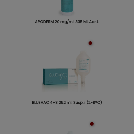
APODERM 20 mg/ml. 335 ML.Aer.t.
BLUEVAC 4+8 252 ml. Susp.i. (2-8°C)