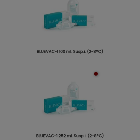
BLUEVAC-1 100 ml. Susp.i. (2-8°C)
BLUEVAC-1 252 ml. Susp.i. (2-8°C)