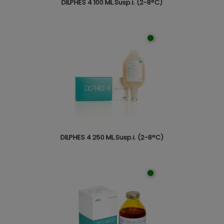
DILPHES 4 100 ML.Susp.i. (2-8°C)
DILPHES 4 250 ML.Susp.i. (2-8°C)