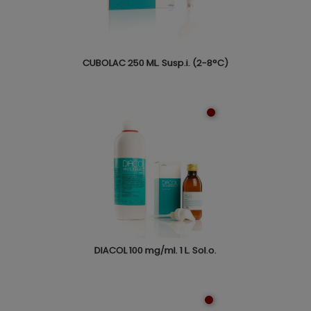
CUBOLAC 250 ML. Susp.i. (2-8°C)
DIACOL 100 mg/ml. 1 L. Sol.o.