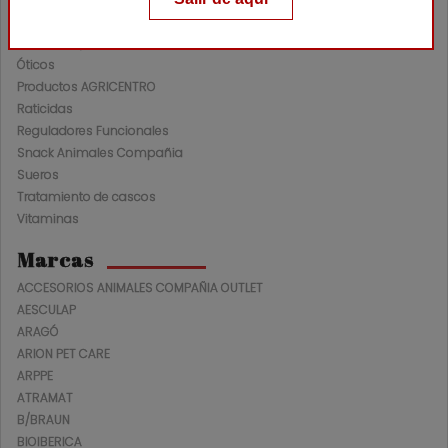
Nutracéuticos Ganadería
Oftalmológicos
Óticos
Productos AGRICENTRO
Raticidas
Reguladores Funcionales
Snack Animales Compañia
Sueros
Tratamiento de cascos
Vitaminas
Marcas
ACCESORIOS ANIMALES COMPAÑIA OUTLET
AESCULAP
ARAGÓ
ARION PET CARE
ARPPE
ATRAMAT
B/BRAUN
BIOIBERICA