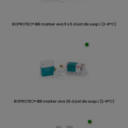
BOPROTEC® IBR marker viva 5 x 5 d.Liof.dis.susp.i (2-8°C)
BOPROTEC® IBR marker viva 25 d.Liof.dis.susp.i (2-8°C)