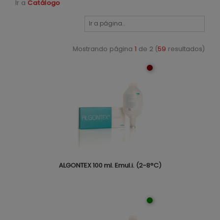
Ir a
Catálogo
Mostrando página
1
de 2 (
59
resultados)
ALGONTEX 100 ml. Emul.i. (2-8°C)