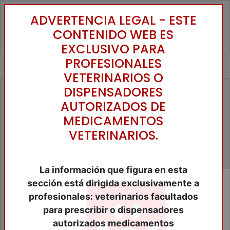
ADVERTENCIA LEGAL - ESTE
Toggle
CONTENIDO WEB ES
EXCLUSIVO PARA
PROFESIONALES
VETERINARIOS O
DISPENSADORES
Familias
AUTORIZADOS DE
Accesorios Animales de Compañía
MEDICAMENTOS
Alimentos Animales Compañia
VETERINARIOS.
Alimentos Equinos
Alimentos Ganaderia
Anestesicos y tranquilizantes
Antibióticos
La información que figura en esta
Antiinflamatórios
sección está dirigida exclusivamente a
Antiparasitários
profesionales: veterinarios facultados
Bibliografía
para prescribir o dispensadores
Biológicos
Cercados Eléctricos
autorizados medicamentos