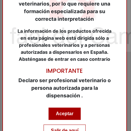
Cierre Heridas
veterinarios, por lo que requiere una
Consumibles Veterinarios
formación especializada para su
Cosméticos Peq.Animales
correcta interpretación
Dermatológicos
Desinfectantes
La información de los productos ofrecida
Farmacológicos Diversos
en esta página web está dirigida sólo a
Fungicidas
profesionales veterinarios y a personas
Higiene
autorizadas a dispensarlos en España.
Higuiene Bucal
Absténgase de entrar en caso contrario
Homeopáticos
Hormonales
IMPORTANTE
Insecticidas
Leches Maternizadas
Declaro ser profesional veterinario o
Material de Diagnóstico
persona autorizada para la
Material de Identificación
dispensación .
Material de peluqueria
Material Ganadero
Material Veterinario
Aceptar
Modificadores de conducta
Nutraceuticos Animales Compañia
Nutraceuticos equidos
Salir de aquí