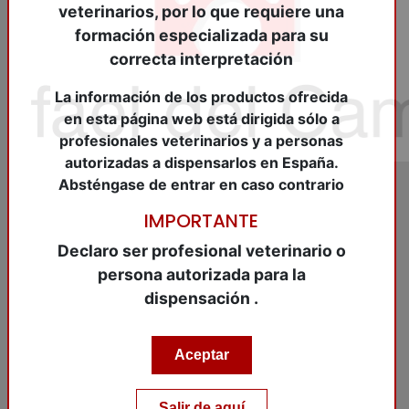
Adicionalmente a los contenidos aquí expuestos,
veterinarios, por lo que requiere una
los aspectos específicos relacionados con la
formación especializada para su
protección de los datos personales y la privacidad
correcta interpretación
de los usuarios de esta web se desarrollan en las
páginas de Política de Privacidad y Política de
La información de los productos ofrecida
Cookies.
en esta página web está dirigida sólo a
profesionales veterinarios y a personas
Identidad del Responsable
autorizadas a dispensarlos en España.
del Tratamiento
Absténgase de entrar en caso contrario
IMPORTANTE
Denominación Social:
Rafael del Campo SL
CIF:
B14446306
Declaro ser profesional veterinario o
Inscrita en el Registro Mercantil de Córdoba,
persona autorizada para la
Tomo 1105, Folio 49, Hoja CO-10425, Inscripción
dispensación .
1ª
Domicilio Social:
C/ Gema 4, 14014 - Córdoba
Actividad:
Comercialización de productos zoo-
Aceptar
sanitarios e instrumental quirúrgico veterinario
Teléfono:
+34 957 76 40 13
Salir de aquí