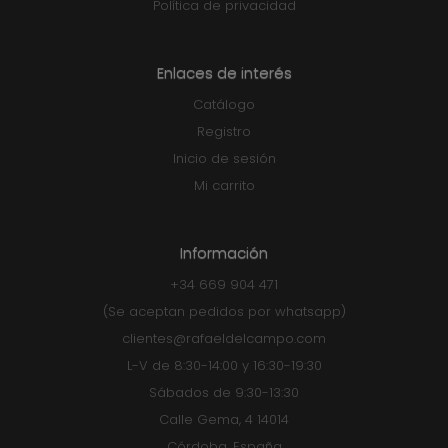
Política de privacidad
Enlaces de interés
Catálogo
Registro
Inicio de sesión
Mi carrito
Información
+34 669 904 471
(Se aceptan pedidos por whatsapp)
clientes@rafaeldelcampo.com
L-V de 8:30-14:00 y 16:30-19:30
Sábados de 9:30-13:30
Calle Gema, 4 14014
Córdoba, España