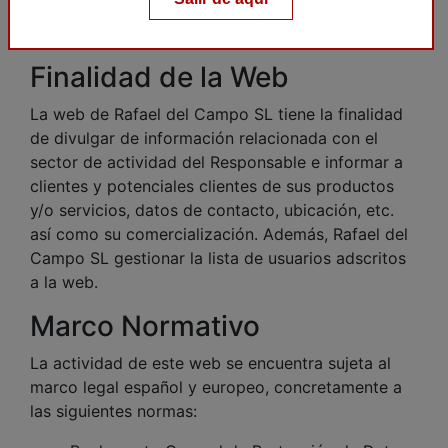
Email:
info@rafaeldelcampo.com
Nombre de Dominio:
www.rafaeldelcampo.com
Finalidad de la Web
La web de Rafael del Campo SL tiene la finalidad
de divulgar de información relacionada con el
sector de actividad del Responsable e informar a
clientes y potenciales clientes de sus productos
y/o servicios, datos de contacto, ubicación, etc.
así como su comercialización. Además, Rafael del
Campo SL gestionar la lista de usuarios adscritos
a la web.
Marco Normativo
La actividad de este web se encuentra sujeta al
marco legal español y europeo, concretamente a
las siguientes normas: