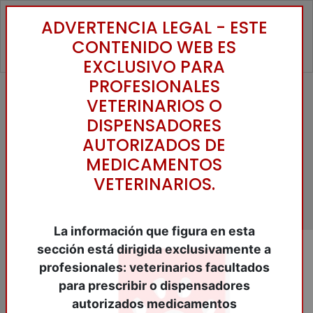
ADVERTENCIA LEGAL - ESTE
Toggle
CONTENIDO WEB ES
EXCLUSIVO PARA
PROFESIONALES
VETERINARIOS O
Aviso legal
DISPENSADORES
AUTORIZADOS DE
MEDICAMENTOS
Información general
VETERINARIOS.
En cumplimiento del artículo 10 de la Ley 34/2002,
de 11 de julio, de Servicios de la Sociedad de la
La información que figura en esta
Información y del Comercio Electrónico (LSSICE),
sección está dirigida exclusivamente a
Rafael del Campo SL, Responsable de este web,
profesionales: veterinarios facultados
pone a disposición de los Usuarios la presente
para prescribir o dispensadores
información, para definir sus Condiciones de Uso.
autorizados medicamentos