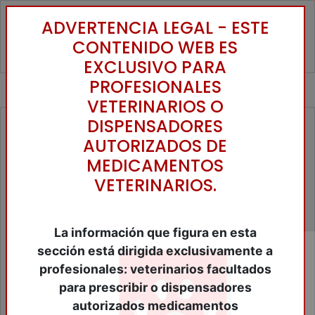
ADVERTENCIA LEGAL - ESTE
Toggle
CONTENIDO WEB ES
EXCLUSIVO PARA
PROFESIONALES
VETERINARIOS O
DISPENSADORES
Grupos de familia
AUTORIZADOS DE
ALERGIAS/PICORES
MEDICAMENTOS
BLOQUES MINERALES
VETERINARIOS.
CALOSTROS
CONDROPROTECTORES
ESPECTORANTES/MUCOLITICOS
FERTILIDAD/REPRODUCCIÓN
La información que figura en esta
FORTALECEDORES DE CASCOS
sección está dirigida exclusivamente a
FUNCION DÉRMICA RESTABLECEDORES
profesionales: veterinarios facultados
FUNCION RESPIRATORIA
para prescribir o dispensadores
PROBIOTICOS DE FLORA INTESTINAL
PROTECTORES HEPATICOS
autorizados medicamentos