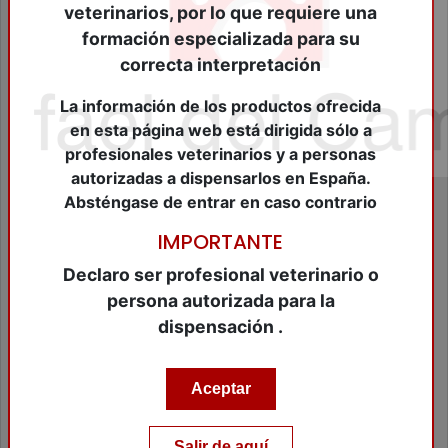
RECUPERADORES DE PESO
veterinarios, por lo que requiere una
REGENERADOR PELO Y PIEL
formación especializada para su
REHIDRATANTES
correcta interpretación
SUPLEMENTOS FORTIFICANTES
SUPLEMENTOS OMEGA 3
La información de los productos ofrecida
TRANQUILIZANTES
en esta página web está dirigida sólo a
TRATAMIENTO LAMINITIS/INFOSURAS
profesionales veterinarios y a personas
Marcas
autorizadas a dispensarlos en España.
Absténgase de entrar en caso contrario
ACCESORIOS ANIMALES COMPAÑIA OUTLET
AESCULAP
IMPORTANTE
ARAGÓ
Declaro ser profesional veterinario o
ARION PET CARE
ARPPE
persona autorizada para la
ATRAMAT
dispensación .
B/BRAUN
BIOIBERICA
BIOPLAGEN
Aceptar
BOEHRINGUER ANIMALES DE COMPAÑIA
BOEHRINGUER EQUINO
Salir de aquí