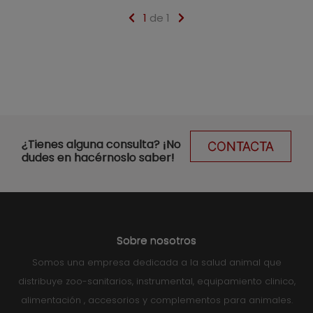
1
de 1
¿Tienes alguna consulta? ¡No
CONTACTA
dudes en hacérnoslo saber!
Sobre nosotros
Somos una empresa dedicada a la salud animal que
distribuye zoo-sanitarios, instrumental, equipamiento clinico,
alimentación , accesorios y complementos para animales.