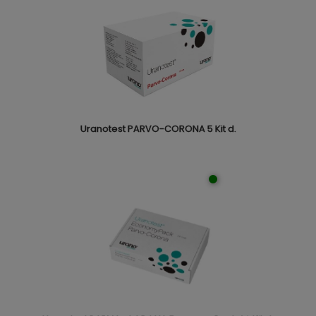
Uranotest PARVO-CORONA 5 Kit d.