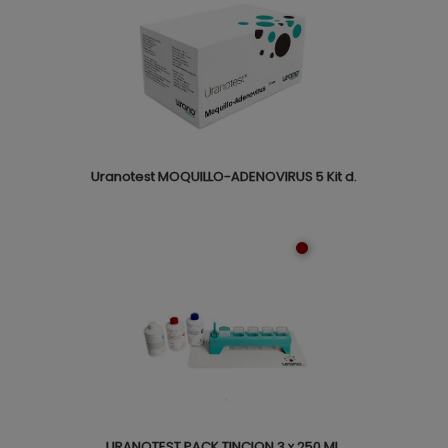
Uranotest MOQUILLO-ADENOVIRUS 5 Kit d.
URANOTEST PACK TINCION 3 x 250 ML.