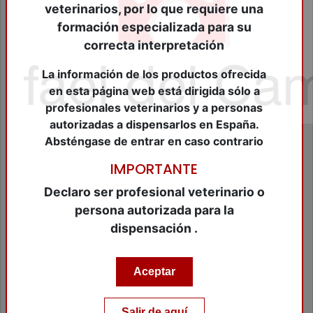
Cierre Heridas
veterinarios, por lo que requiere una
Consumibles Veterinarios
formación especializada para su
Cosméticos Peq.Animales
correcta interpretación
Dermatológicos
Desinfectantes
La información de los productos ofrecida
Farmacológicos Diversos
en esta página web está dirigida sólo a
Fungicidas
profesionales veterinarios y a personas
Higiene
autorizadas a dispensarlos en España.
Higuiene Bucal
Absténgase de entrar en caso contrario
Homeopáticos
Hormonales
IMPORTANTE
Insecticidas
Leches Maternizadas
Declaro ser profesional veterinario o
Material de Diagnóstico
persona autorizada para la
Material de Identificación
dispensación .
Material de peluqueria
Material Ganadero
Material Veterinario
Aceptar
Modificadores de conducta
Nutraceuticos Animales Compañia
Nutraceuticos equidos
Salir de aquí