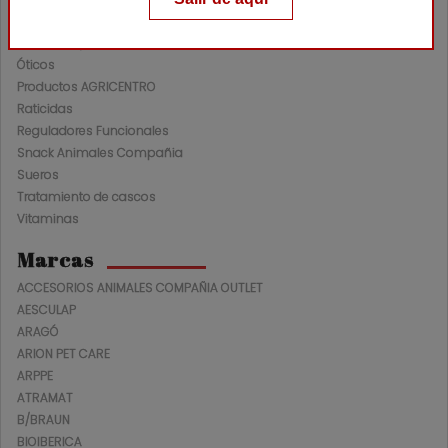
Nutracéuticos Ganadería
Oftalmológicos
Óticos
Productos AGRICENTRO
Raticidas
Reguladores Funcionales
Snack Animales Compañia
Sueros
Tratamiento de cascos
Vitaminas
Marcas
ACCESORIOS ANIMALES COMPAÑIA OUTLET
AESCULAP
ARAGÓ
ARION PET CARE
ARPPE
ATRAMAT
B/BRAUN
BIOIBERICA