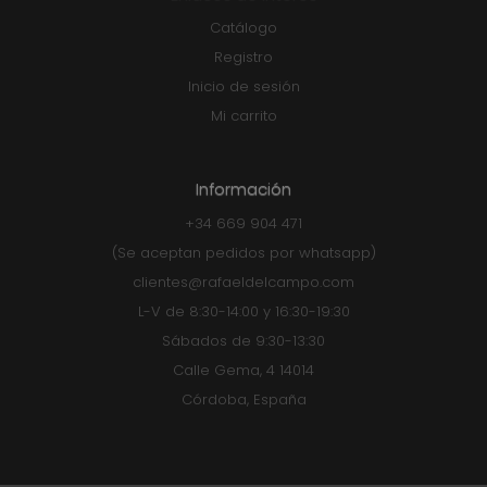
Catálogo
Registro
Inicio de sesión
Mi carrito
Información
+34 669 904 471
(Se aceptan pedidos por whatsapp)
clientes@rafaeldelcampo.com
L-V de 8:30-14:00 y 16:30-19:30
Sábados de 9:30-13:30
Calle Gema, 4 14014
Córdoba, España