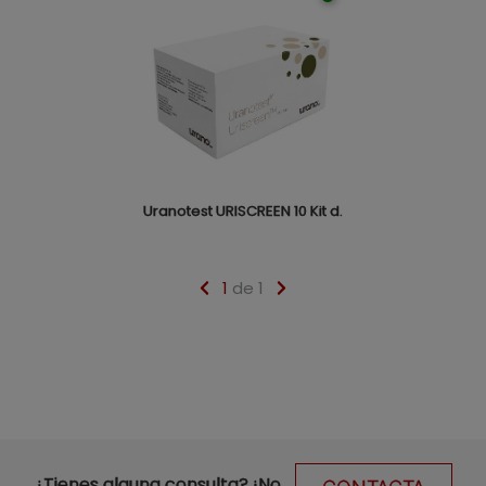
Uranotest URISCREEN 10 Kit d.
1
de 1
¿Tienes alguna consulta? ¡No