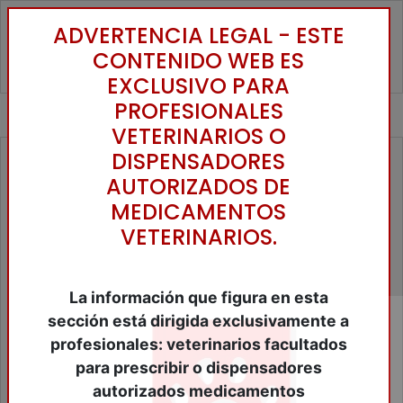
ADVERTENCIA LEGAL - ESTE
Toggle
CONTENIDO WEB ES
EXCLUSIVO PARA
PROFESIONALES
VETERINARIOS O
DISPENSADORES
Familias
AUTORIZADOS DE
Accesorios Animales de Compañía
MEDICAMENTOS
Alimentos Animales Compañia
VETERINARIOS.
Alimentos Equinos
Alimentos Ganaderia
Anestesicos y tranquilizantes
Antibióticos
La información que figura en esta
Antiinflamatórios
sección está dirigida exclusivamente a
Antiparasitários
profesionales: veterinarios facultados
Bibliografía
para prescribir o dispensadores
Biológicos
Cercados Eléctricos
autorizados medicamentos