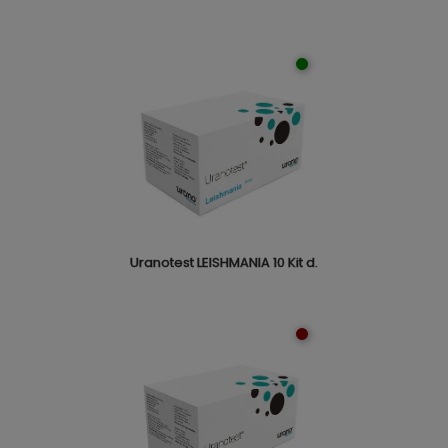
Uranotest LEISHMANIA 10 Kit d.