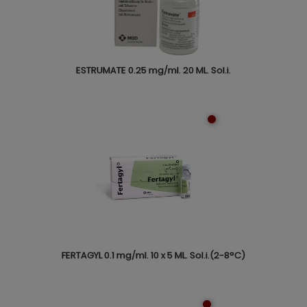
ESTRUMATE 0.25 mg/ml. 20 ML. Sol.i.
FERTAGYL 0.1 mg/ml. 10 x 5 ML. Sol.i.(2-8°C)