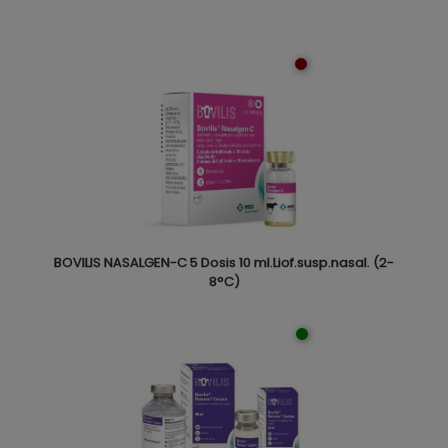
BOVILIS NASALGEN-C 5 Dosis 10 ml.Liof.susp.nasal. (2-
8°C)