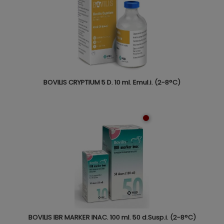
BOVILIS CRYPTIUM 5 D. 10 ml. Emul.i. (2-8°C)
BOVILIS IBR MARKER INAC. 100 ml. 50 d.Susp.i. (2-8°C)