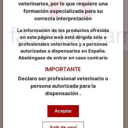
Cierre Heridas
veterinarios, por lo que requiere una
Consumibles Veterinarios
formación especializada para su
Cosméticos Peq.Animales
correcta interpretación
Dermatológicos
Desinfectantes
La información de los productos ofrecida
Farmacológicos Diversos
en esta página web está dirigida sólo a
Fungicidas
profesionales veterinarios y a personas
Higiene
autorizadas a dispensarlos en España.
Higuiene Bucal
Absténgase de entrar en caso contrario
Homeopáticos
Hormonales
IMPORTANTE
Insecticidas
Leches Maternizadas
Declaro ser profesional veterinario o
Material de Diagnóstico
persona autorizada para la
Material de Identificación
dispensación .
Material de peluqueria
Material Ganadero
Material Veterinario
Aceptar
Modificadores de conducta
Nutraceuticos Animales Compañia
Nutraceuticos equidos
Salir de aquí