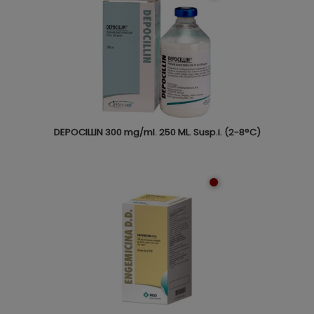
DEPOCILLIN 300 mg/ml. 250 ML. Susp.i. (2-8°C)