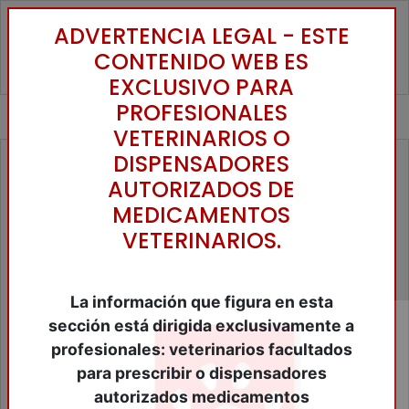
ADVERTENCIA LEGAL - ESTE
Toggle
CONTENIDO WEB ES
EXCLUSIVO PARA
PROFESIONALES
VETERINARIOS O
DISPENSADORES
Familias
AUTORIZADOS DE
Accesorios Animales de Compañía
MEDICAMENTOS
Alimentos Animales Compañia
VETERINARIOS.
Alimentos Equinos
Alimentos Ganaderia
Anestesicos y tranquilizantes
Antibióticos
La información que figura en esta
Antiinflamatórios
sección está dirigida exclusivamente a
Antiparasitários
profesionales: veterinarios facultados
Bibliografía
para prescribir o dispensadores
Biológicos
Cercados Eléctricos
autorizados medicamentos