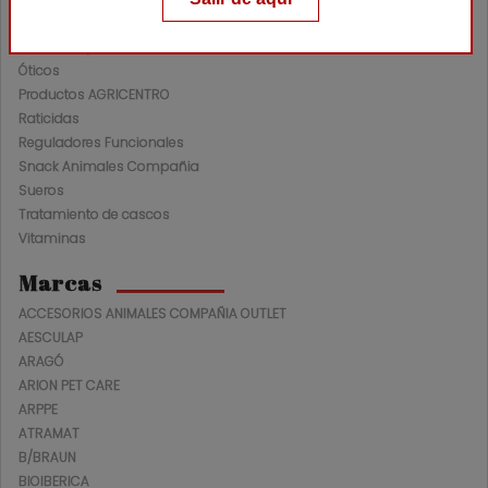
Nutracéuticos Ganadería
Oftalmológicos
Óticos
Productos AGRICENTRO
Raticidas
Reguladores Funcionales
Snack Animales Compañia
Sueros
Tratamiento de cascos
Vitaminas
Marcas
ACCESORIOS ANIMALES COMPAÑIA OUTLET
AESCULAP
ARAGÓ
ARION PET CARE
ARPPE
ATRAMAT
B/BRAUN
BIOIBERICA