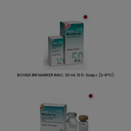
BOVILIS IBR MARKER INAC. 20 ml. 10 D. Susp.i. (2-8°C)