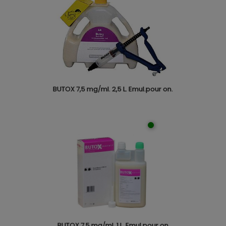
BUTOX 7,5 mg/ml. 2,5 L. Emul.pour on.
BUTOX 7.5 mg/ml. 1 L. Emul.pour on