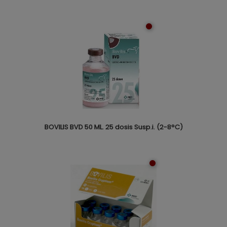
BOVILIS BVD 50 ML. 25 dosis Susp.i. (2-8°C)