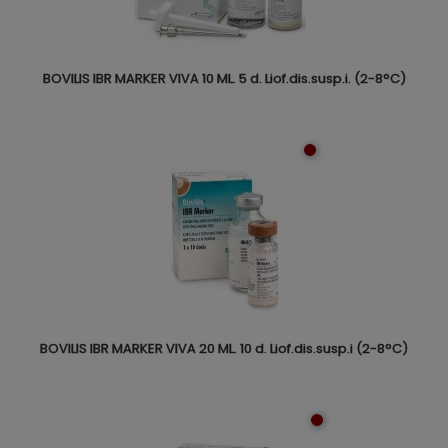
BOVILIS IBR MARKER VIVA 10 ML. 5 d. Liof.dis.susp.i. (2-8°C)
BOVILIS IBR MARKER VIVA 20 ML. 10 d. Liof.dis.susp.i (2-8°C)