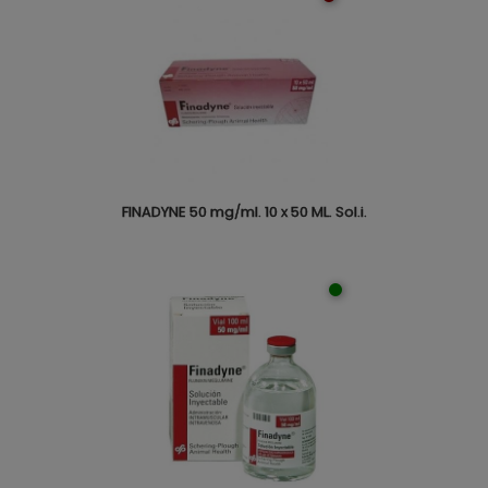
FINADYNE 50 mg/ml. 10 x 50 ML. Sol.i.