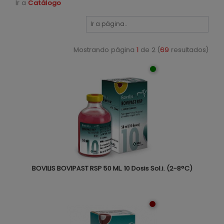
Ir a
Catálogo
Mostrando página
1
de 2 (
69
resultados)
BOVILIS BOVIPAST RSP 50 ML. 10 Dosis Sol.i. (2-8°C)