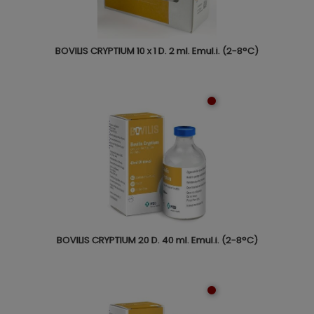
BOVILIS CRYPTIUM 10 x 1 D. 2 ml. Emul.i. (2-8°C)
BOVILIS CRYPTIUM 20 D. 40 ml. Emul.i. (2-8°C)