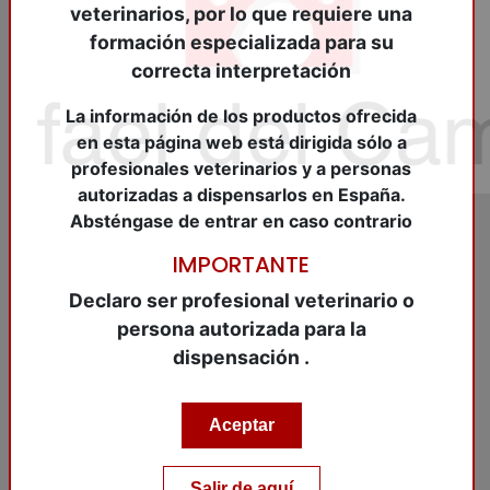
veterinarios, por lo que requiere una
formación especializada para su
correcta interpretación
La información de los productos ofrecida
en esta página web está dirigida sólo a
profesionales veterinarios y a personas
autorizadas a dispensarlos en España.
Absténgase de entrar en caso contrario
IMPORTANTE
REF:
CAG101020
Declaro ser profesional veterinario o
CEFTIOMAX 50 mg/ml.
persona autorizada para la
250 ML. Sol.i.
dispensación .
CEFTIOMAX 50 mg/ml. 250 ML. Sol.i.
Aceptar
Artículo pendiente de entrada
Salir de aquí