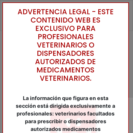
ADVERTENCIA LEGAL - ESTE
Toggle
CONTENIDO WEB ES
EXCLUSIVO PARA
PROFESIONALES
VETERINARIOS O
Inicio
/
Catálogo
/
Antibióticos
/
CEFALOSPORINAS 3 Y 4ª GEN.(CATEGORIA
DISPENSADORES
B)
/
CEFTIOMAX 50 mg/ml. 250 ML. Sol.i.
AUTORIZADOS DE
MEDICAMENTOS
VETERINARIOS.
La información que figura en esta
sección está dirigida exclusivamente a
profesionales: veterinarios facultados
para prescribir o dispensadores
autorizados medicamentos