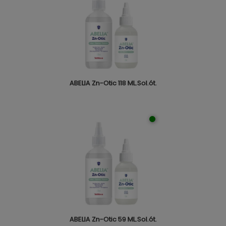
ABELIA Zn-Otic 118 ML.Sol.ót.
ABELIA Zn-Otic 59 ML.Sol.ót.