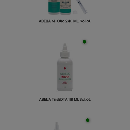
ABELIA M-Otic 240 ML. Sol.ót.
ABELIA TrisEDTA 118 ML.Sol.ót.