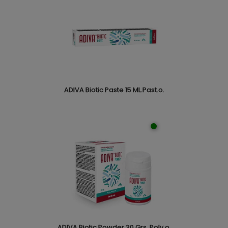
ADIVA Biotic Paste 15 ML.Past.o.
ADIVA Biotic Powder 30 Grs. Polv.o.