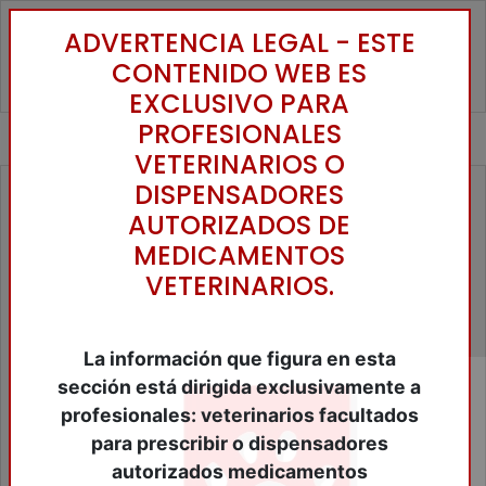
ADVERTENCIA LEGAL - ESTE
Toggle
CONTENIDO WEB ES
EXCLUSIVO PARA
PROFESIONALES
VETERINARIOS O
DISPENSADORES
Familias
AUTORIZADOS DE
Accesorios Animales de Compañía
MEDICAMENTOS
Alimentos Animales Compañia
VETERINARIOS.
Alimentos Equinos
Alimentos Ganaderia
Anestesicos y tranquilizantes
Antibióticos
La información que figura en esta
Antiinflamatórios
sección está dirigida exclusivamente a
Antiparasitários
profesionales: veterinarios facultados
Bibliografía
para prescribir o dispensadores
Biológicos
Cercados Eléctricos
autorizados medicamentos