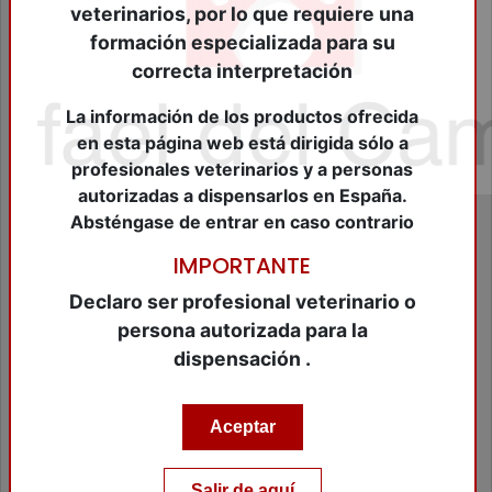
Cierre Heridas
veterinarios, por lo que requiere una
Consumibles Veterinarios
formación especializada para su
Cosméticos Peq.Animales
correcta interpretación
Dermatológicos
Desinfectantes
La información de los productos ofrecida
Farmacológicos Diversos
en esta página web está dirigida sólo a
Fungicidas
profesionales veterinarios y a personas
Higiene
autorizadas a dispensarlos en España.
Higuiene Bucal
Absténgase de entrar en caso contrario
Homeopáticos
Hormonales
IMPORTANTE
Insecticidas
Leches Maternizadas
Declaro ser profesional veterinario o
Material de Diagnóstico
persona autorizada para la
Material de Identificación
dispensación .
Material de peluqueria
Material Ganadero
Material Veterinario
Aceptar
Modificadores de conducta
Nutraceuticos Animales Compañia
Nutraceuticos equidos
Salir de aquí