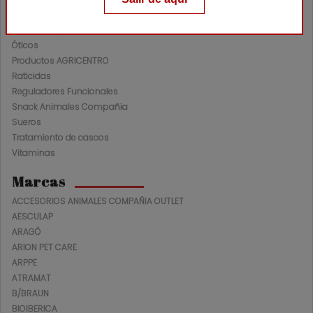
Nutracéuticos Ganadería
Oftalmológicos
Óticos
Productos AGRICENTRO
Raticidas
Reguladores Funcionales
Snack Animales Compañia
Sueros
Tratamiento de cascos
Vitaminas
Marcas
ACCESORIOS ANIMALES COMPAÑIA OUTLET
AESCULAP
ARAGÓ
ARION PET CARE
ARPPE
ATRAMAT
B/BRAUN
BIOIBERICA