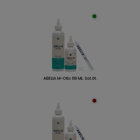
ABELIA M-Otic 118 ML. Sol.ót.