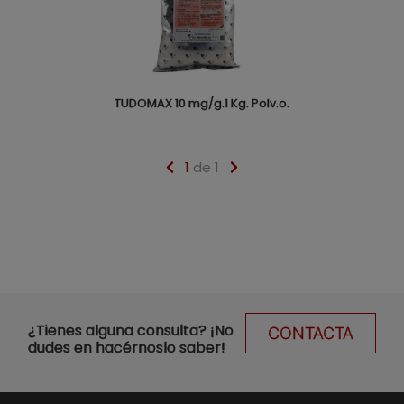
TUDOMAX 10 mg/g.1 Kg. Polv.o.
1
de 1
¿Tienes alguna consulta? ¡No
CONTACTA
dudes en hacérnoslo saber!