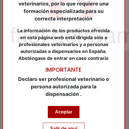
Cierre Heridas
veterinarios, por lo que requiere una
Consumibles Veterinarios
formación especializada para su
Cosméticos Peq.Animales
correcta interpretación
Dermatológicos
Desinfectantes
La información de los productos ofrecida
Farmacológicos Diversos
en esta página web está dirigida sólo a
Fungicidas
profesionales veterinarios y a personas
Higiene
autorizadas a dispensarlos en España.
Higuiene Bucal
Absténgase de entrar en caso contrario
Homeopáticos
Hormonales
IMPORTANTE
Insecticidas
Leches Maternizadas
Declaro ser profesional veterinario o
Material de Diagnóstico
persona autorizada para la
Material de Identificación
dispensación .
Material de peluqueria
Material Ganadero
Material Veterinario
Aceptar
Modificadores de conducta
Nutraceuticos Animales Compañia
Nutraceuticos equidos
Salir de aquí