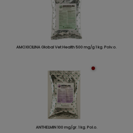
AMOXICILINA Global Vet Health 500 mg/g 1 kg. Polv.o.
ANTHELMIN 100 mg/gr. 1 kg. Pol.o.