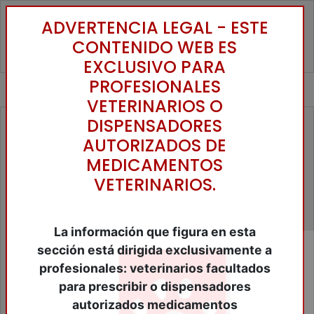
ADVERTENCIA LEGAL - ESTE
Toggle
CONTENIDO WEB ES
EXCLUSIVO PARA
PROFESIONALES
VETERINARIOS O
DISPENSADORES
Familias
AUTORIZADOS DE
Accesorios Animales de Compañía
MEDICAMENTOS
Alimentos Animales Compañia
VETERINARIOS.
Alimentos Equinos
Alimentos Ganaderia
Anestesicos y tranquilizantes
Antibióticos
La información que figura en esta
Antiinflamatórios
sección está dirigida exclusivamente a
Antiparasitários
profesionales: veterinarios facultados
Bibliografía
para prescribir o dispensadores
Biológicos
Cercados Eléctricos
autorizados medicamentos