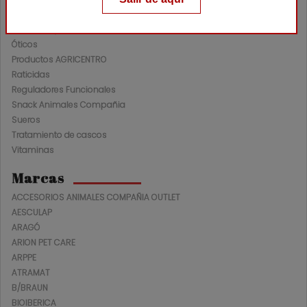
Nutracéuticos Ganadería
Oftalmológicos
Óticos
Productos AGRICENTRO
Raticidas
Reguladores Funcionales
Snack Animales Compañia
Sueros
Tratamiento de cascos
Vitaminas
Marcas
ACCESORIOS ANIMALES COMPAÑIA OUTLET
AESCULAP
ARAGÓ
ARION PET CARE
ARPPE
ATRAMAT
B/BRAUN
BIOIBERICA