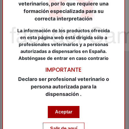
Cierre Heridas
veterinarios, por lo que requiere una
Consumibles Veterinarios
formación especializada para su
Cosméticos Peq.Animales
correcta interpretación
Dermatológicos
Desinfectantes
La información de los productos ofrecida
Farmacológicos Diversos
en esta página web está dirigida sólo a
Fungicidas
profesionales veterinarios y a personas
Higiene
autorizadas a dispensarlos en España.
Higuiene Bucal
Absténgase de entrar en caso contrario
Homeopáticos
Hormonales
IMPORTANTE
Insecticidas
Leches Maternizadas
Declaro ser profesional veterinario o
Material de Diagnóstico
persona autorizada para la
Material de Identificación
dispensación .
Material de peluqueria
Material Ganadero
Material Veterinario
Aceptar
Modificadores de conducta
Nutraceuticos Animales Compañia
Nutraceuticos equidos
Salir de aquí