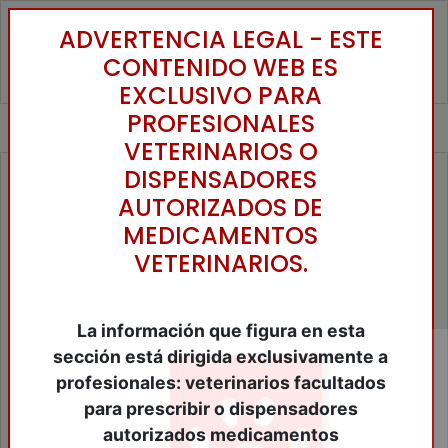
ADVERTENCIA LEGAL - ESTE
Toggle
CONTENIDO WEB ES
EXCLUSIVO PARA
PROFESIONALES
VETERINARIOS O
DISPENSADORES
Familias
AUTORIZADOS DE
Accesorios Animales de Compañía
MEDICAMENTOS
Alimentos Animales Compañia
VETERINARIOS.
Alimentos Equinos
Alimentos Ganaderia
Anestesicos y tranquilizantes
Antibióticos
La información que figura en esta
Antiinflamatórios
sección está dirigida exclusivamente a
Antiparasitários
profesionales: veterinarios facultados
Bibliografía
para prescribir o dispensadores
Biológicos
Cercados Eléctricos
autorizados medicamentos