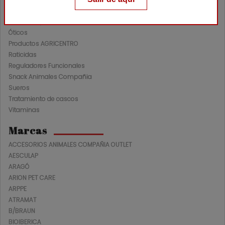
Nutracéuticos Ganadería
Oftalmológicos
Óticos
Productos AGRICENTRO
Raticidas
Reguladores Funcionales
Snack Animales Compañia
Sueros
Tratamiento de cascos
Vitaminas
Marcas
ACCESORIOS ANIMALES COMPAÑIA OUTLET
AESCULAP
ARAGÓ
ARION PET CARE
ARPPE
ATRAMAT
B/BRAUN
BIOIBERICA