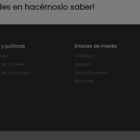
des en hacérnoslo saber!
 y políticas
Enlaces de interés
egal
Catálogo
a de cookies
Registro
a de privacidad
Inicio de sesión
Mi carrito