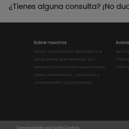
¿Tienes alguna consulta? ¡No du
Sobre nosotros
Avisos
Somos una empresa dedicada a la
Aviso l
salud animal que distribuye zoo-
Polític
sanitarios, instrumental, equipamiento
Polític
clinico, alimentación , accesorios y
complementos para animales.
Desarrollado por SoftControl