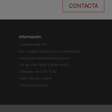
CONTACTA
Información
+34 669 904 471
(Se aceptan pedidos por whatsapp)
clientes@rafaeldelcampo.com
L-V de 8:30-14:00 y 16:30-19:30
Sábados de 9:30-13:30
Calle Gema, 4 14014
Córdoba, España