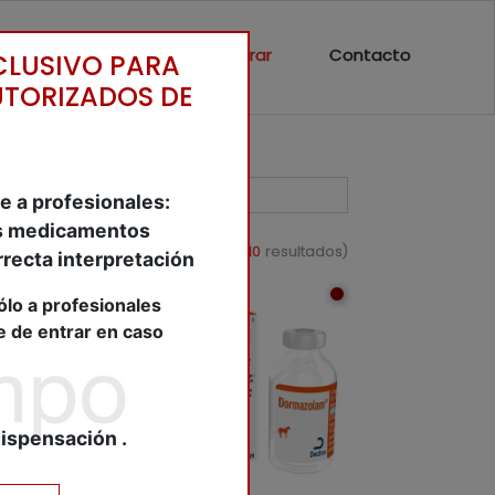
álogo
Nosotros
Entrar
Contacto
CLUSIVO PARA
UTORIZADOS DE
e a profesionales:
dos medicamentos
Mostrando página
1
de 1 (
10
resultados)
rrecta interpretación
ólo a profesionales
e de entrar en caso
dispensación .