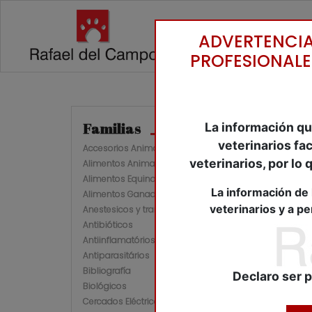
ADVERTENCIA
PROFESIONALE
Ir a
Familias
La información qu
veterinarios fa
Accesorios Animales de Compañía
veterinarios, por lo
Alimentos Animales Compañia
Alimentos Equinos
La información de 
Alimentos Ganaderia
veterinarios y a p
Anestesicos y tranquilizantes
Antibióticos
Antiinflamatórios
Antiparasitários
Bibliografía
Declaro ser p
Biológicos
Cercados Eléctricos