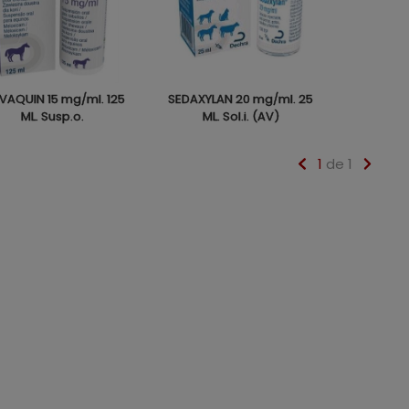
VAQUIN 15 mg/ml. 125
SEDAXYLAN 20 mg/ml. 25
ML. Susp.o.
ML. Sol.i. (AV)
1
de 1