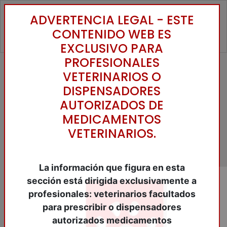
ADVERTENCIA LEGAL - ESTE
Toggle
CONTENIDO WEB ES
EXCLUSIVO PARA
PROFESIONALES
VETERINARIOS O
Inicio
/
Catálogo
/
Anestesicos y
tranquilizantes
/
ALFA-2 AGONISTAS
/
DISPENSADORES
DOMIDINE® 10 mg/ml. 5 ML. Sol.i. (AV)
AUTORIZADOS DE
MEDICAMENTOS
VETERINARIOS.
La información que figura en esta
sección está dirigida exclusivamente a
profesionales: veterinarios facultados
para prescribir o dispensadores
autorizados medicamentos