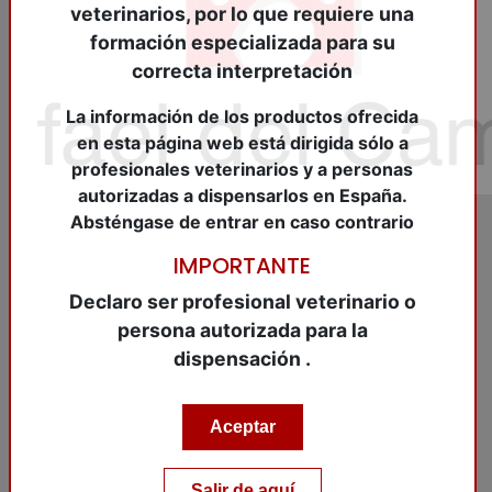
veterinarios, por lo que requiere una
formación especializada para su
correcta interpretación
La información de los productos ofrecida
en esta página web está dirigida sólo a
profesionales veterinarios y a personas
autorizadas a dispensarlos en España.
Absténgase de entrar en caso contrario
IMPORTANTE
REF:
DEE033552
Declaro ser profesional veterinario o
DOMIDINE® 10 mg/ml. 5
persona autorizada para la
ML. Sol.i. (AV)
dispensación .
DOMIDINE® 10 mg/ml. 5 ML. Sol.i. (AV)
Aceptar
Artículo pendiente de entrada
Salir de aquí