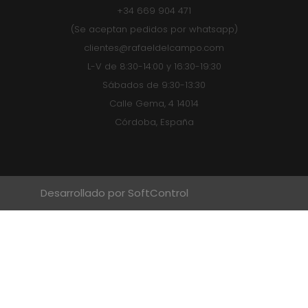
+34 669 904 471
(Se aceptan pedidos por whatsapp)
clientes@rafaeldelcampo.com
L-V de 8:30-14:00 y 16:30-19:30
Sábados de 9:30-13:30
Calle Gema, 4 14014
Córdoba, España
Desarrollado por SoftControl