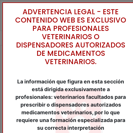
ADVERTENCIA LEGAL - ESTE
Toggle
CONTENIDO WEB ES EXCLUSIVO
PARA PROFESIONALES
VETERINARIOS O
DISPENSADORES AUTORIZADOS
DE MEDICAMENTOS
Grupos de familia
VETERINARIOS.
ANALÍTICA
ANESTESIA
ANESTESIA INHALATORIA
La información que figura en esta sección
APLICADORES BOLOS/ESPONJAS/IMPLANTES
está dirigida exclusivamente a
ASPIRADORES
BAÑERAS
profesionales: veterinarios facultados para
BASCULAS
prescribir o dispensadores autorizados
BISTURIS/ELECTROBISTURIS
medicamentos veterinarios, por lo que
BOMBAS INFUSIÓN
requiere una formación especializada para
CASTRACIÓN
su correcta interpretación
CENTRIFUGAS