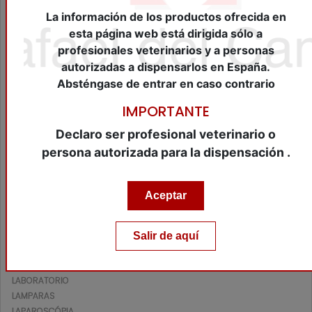
CIRUGÍA
La información de los productos ofrecida en
CONCENTRADORES OXIGENO
esta página web está dirigida sólo a
DENTAL EQUIPOS/INSTRUMENTAL
profesionales veterinarios y a personas
ECOGRAFOS
ELECTROCARDIOGRAFOS
autorizadas a dispensarlos en España.
ELECTROQUIMIOTERAPIA
Absténgase de entrar en caso contrario
ENDOSCOPIOS/ARTROSCOPIOS/BRONCOSCOPIOS
IMPORTANTE
ESTERILIZADORES/AUTOCLAVES
EXPLORACIÓN
Declaro ser profesional veterinario o
FONENOSCOPIOS/ESTETOSCOPIOS
persona autorizada para la dispensación .
HOSPITALIZACIÓN
INMOVILIZACIÓN
INSEMINACIÓN/REPRODUCCIÓN
Aceptar
INSTRUMENTAL
JAULAS HOSPITALIZACION/ UVI
JERINGA PISTOLA
Salir de aquí
JERINGAS AUTOMÁTICAS
JERINGAS/AGUJAS
LABORATORIO
LAMPARAS
LAPAROSCÓPIA