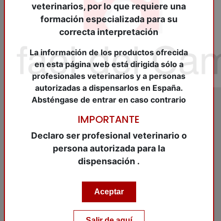
veterinarios, por lo que requiere una
formación especializada para su
correcta interpretación
La información de los productos ofrecida
en esta página web está dirigida sólo a
profesionales veterinarios y a personas
autorizadas a dispensarlos en España.
Absténgase de entrar en caso contrario
IMPORTANTE
REF:
VTQ430142
Declaro ser profesional veterinario o
CLINDASEPTIN 300 mg.
persona autorizada para la
100 Caps.o.
dispensación .
CLINDASEPTIN 300 mg. 100 Caps.o.
Aceptar
Artículo pendiente de entrada
Salir de aquí