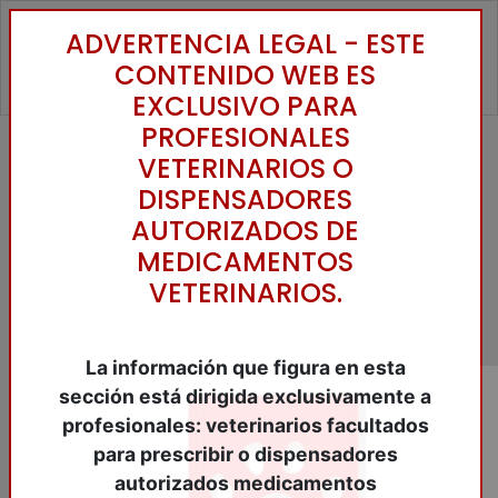
ADVERTENCIA LEGAL - ESTE
Toggle
CONTENIDO WEB ES
EXCLUSIVO PARA
PROFESIONALES
VETERINARIOS O
Inicio
/
Catálogo
/
Antibióticos
/
LINCOSAMIDAS(CATEGORIA C)
/
DISPENSADORES
CLINDASEPTIN 300 mg. 100 Caps.o.
AUTORIZADOS DE
MEDICAMENTOS
VETERINARIOS.
La información que figura en esta
sección está dirigida exclusivamente a
profesionales: veterinarios facultados
para prescribir o dispensadores
autorizados medicamentos