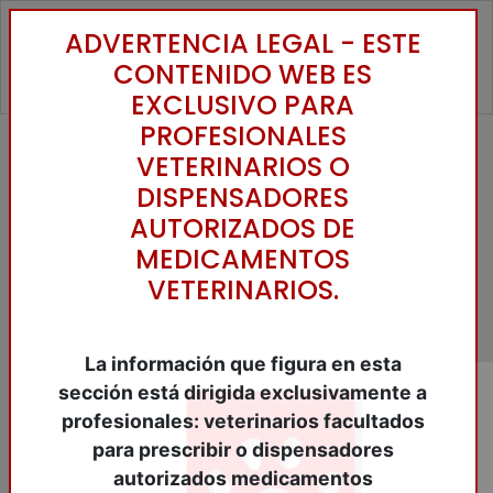
ADVERTENCIA LEGAL - ESTE
Toggle
CONTENIDO WEB ES
EXCLUSIVO PARA
PROFESIONALES
VETERINARIOS O
Inicio
/
Catálogo
/
Antiparasitários
/
ENDOPARASITICIDAS
/
MILPRAZON 4/10
DISPENSADORES
mg. gato pequeño 48 Comp.o.
AUTORIZADOS DE
MEDICAMENTOS
VETERINARIOS.
La información que figura en esta
sección está dirigida exclusivamente a
profesionales: veterinarios facultados
para prescribir o dispensadores
autorizados medicamentos