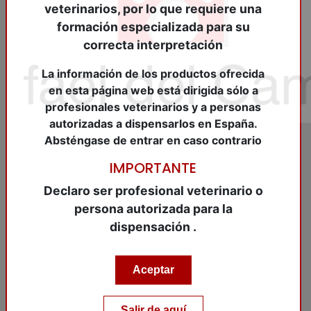
veterinarios, por lo que requiere una
formación especializada para su
correcta interpretación
La información de los productos ofrecida
en esta página web está dirigida sólo a
profesionales veterinarios y a personas
autorizadas a dispensarlos en España.
Absténgase de entrar en caso contrario
REF:
LAP30060017
IMPORTANTE
MILPRAZON 4/10 mg.
Declaro ser profesional veterinario o
gato pequeño 48
persona autorizada para la
dispensación .
Comp.o.
Aceptar
MILPRAZON 4/10 mg. gato pequeño 48 Comp.o.
Añadir al carrito
Salir de aquí