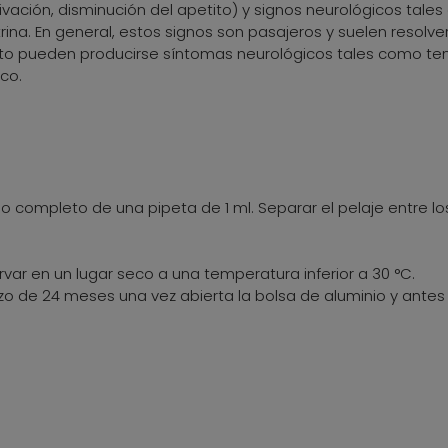
alivación, disminución del apetito) y signos neurológicos ta
rina. En general, estos signos son pasajeros y suelen reso
cto pueden producirse síntomas neurológicos tales como temb
co.
o completo de una pipeta de 1 ml. Separar el pelaje entre lo
rvar en un lugar seco a una temperatura inferior a 30 °C.
lazo de 24 meses una vez abierta la bolsa de aluminio y ante