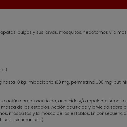
rapatas, pulgas y sus larvas, mosquitos, flebotomos y la mo
 p.)
hasta 10 kg: Imidacloprid 100 mg, permetrina 500 mg, butilhi
e actúa como insecticida, acaricida y/o repelente. Amplio 
 mosca de los establos. Acción adulticida y larvicida sobre p
os, mosquitos y la mosca de los establos. En consecuencia,
hiosis, leishmaniosis).