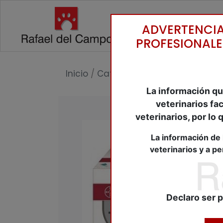
ADVERTENCIA
PROFESIONALE
Inicio
/
Catálogo
/
Antiparasitários
La información qu
veterinarios fa
veterinarios, por lo
La información de 
veterinarios y a p
Declaro ser p