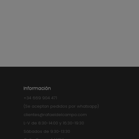
Información
+34 669 904 471
(Se aceptan pedidos por whatsapp)
clientes@rafaeldelcampo.com
L-V de 8:30-14:00 y 16:30-19:30
Sábados de 9:30-13:30