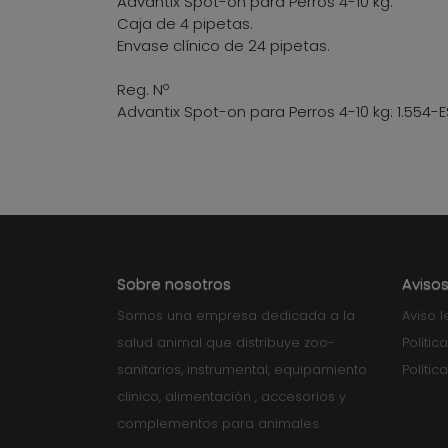
Advantix Spot-on para Perros 4-10 kg:
Caja de 4 pipetas.
Envase clínico de 24 pipetas.
Reg. Nº
Advantix Spot-on para Perros 4-10 kg: 1.554-
Sobre nosotros
Avisos
Somos una empresa dedicada a la
Aviso l
salud animal que distribuye zoo-
Polític
sanitarios, instrumental, equipamiento
Polític
clinico, alimentación , accesorios y
complementos para animales.