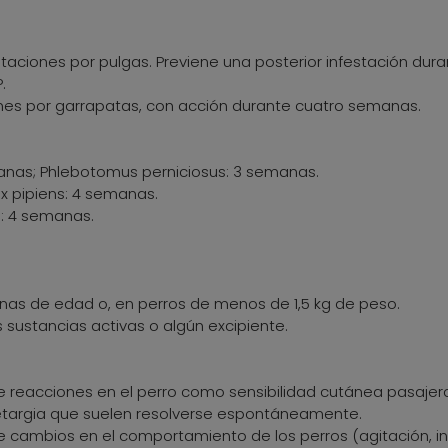
estaciones por pulgas. Previene una posterior infestación du
.
iones por garrapatas, con acción durante cuatro semanas.
anas; Phlebotomus perniciosus: 3 semanas.
x pipiens: 4 semanas.
s: 4 semanas.
as de edad o, en perros de menos de 1,5 kg de peso.
as sustancias activas o algún excipiente.
 reacciones en el perro como sensibilidad cutánea pasajera 
 letargia que suelen resolverse espontáneamente.
e cambios en el comportamiento de los perros (agitación, i