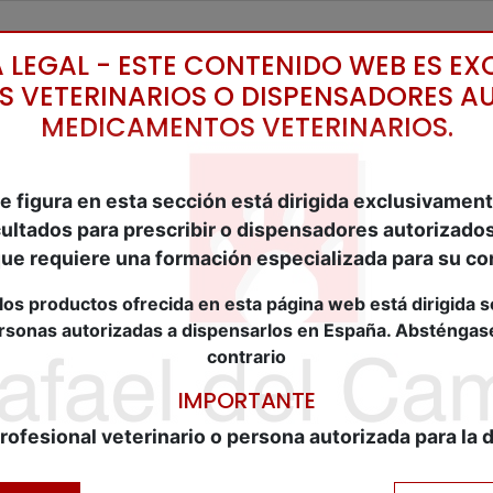
Inicio
Cat
 LEGAL - ESTE CONTENIDO WEB ES EX
S VETERINARIOS O DISPENSADORES A
MEDICAMENTOS VETERINARIOS.
/
ECTOPARASITICIDAS
/
ADVANTIX Clinico 1 ml. 100/50
e figura en esta sección está dirigida exclusivament
cultados para prescribir o dispensadores autoriza
REF:
ELA85951742
 que requiere una formación especializada para su co
ADVANTIX Clinico
los productos ofrecida en esta página web está dirigida s
24 Pip. Spot.on
ersonas autorizadas a dispensarlos en España. Absténgas
contrario
ADVANTIX Clinico 1 ml. 100/500 mg. 24 Pip
IMPORTANTE
rofesional veterinario o persona autorizada para la 
Añadir al carrito