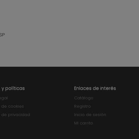
ESP
 y políticas
Enlaces de interés
egal
Catálogo
a de cookies
Registro
a de privacidad
Inicio de sesión
Mi carrito