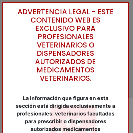
ADVERTENCIA LEGAL - ESTE
Toggle
CONTENIDO WEB ES
EXCLUSIVO PARA
PROFESIONALES
VETERINARIOS O
Inicio
/
Catálogo
/
Nutraceuticos
Animales Compañia
/
TRACTO URINARIO
/
DISPENSADORES
RENALOF Pets 150 ml. Sol.o.
AUTORIZADOS DE
MEDICAMENTOS
VETERINARIOS.
La información que figura en esta
sección está dirigida exclusivamente a
profesionales: veterinarios facultados
para prescribir o dispensadores
autorizados medicamentos