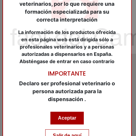
veterinarios, por lo que requiere una
formación especializada para su
correcta interpretación
La información de los productos ofrecida
en esta página web está dirigida sólo a
profesionales veterinarios y a personas
autorizadas a dispensarlos en España.
Absténgase de entrar en caso contrario
IMPORTANTE
REF:
CYS2004
Declaro ser profesional veterinario o
RENALOF Pets 150 ml.
persona autorizada para la
Sol.o.
dispensación .
RENALOF Pets 150 ml. Sol.o.
Aceptar
Añadir al carrito
Salir de aquí