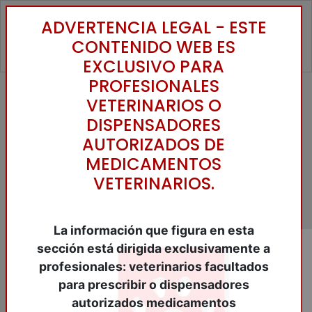
ADVERTENCIA LEGAL - ESTE
Toggle
CONTENIDO WEB ES
EXCLUSIVO PARA
PROFESIONALES
VETERINARIOS O
Inicio
/
Catálogo
/
Reguladores
Funcionales
/
INSUFICIENCIA CARDIACA
/
DISPENSADORES
CARDALIS L 10/80 mg. 30 Comp.o.
AUTORIZADOS DE
MEDICAMENTOS
VETERINARIOS.
La información que figura en esta
sección está dirigida exclusivamente a
profesionales: veterinarios facultados
para prescribir o dispensadores
autorizados medicamentos