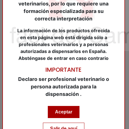
veterinarios, por lo que requiere una
formación especializada para su
correcta interpretación
La información de los productos ofrecida
en esta página web está dirigida sólo a
profesionales veterinarios y a personas
autorizadas a dispensarlos en España.
Absténgase de entrar en caso contrario
IMPORTANTE
REF:
CEV63530
Declaro ser profesional veterinario o
CARDALIS L 10/80 mg.
persona autorizada para la
30 Comp.o.
dispensación .
CARDALIS L 10/80 mg. 30 Comp.o.
Aceptar
Añadir al carrito
Salir de aquí