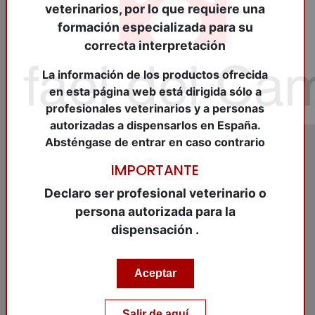
veterinarios, por lo que requiere una
formación especializada para su
correcta interpretación
La información de los productos ofrecida
en esta página web está dirigida sólo a
profesionales veterinarios y a personas
autorizadas a dispensarlos en España.
Absténgase de entrar en caso contrario
IMPORTANTE
REF:
BIOF107605
Declaro ser profesional veterinario o
IMPROMUNE 200
persona autorizada para la
dispensación .
Comp.o.
Aceptar
IMPROMUNE 200 Comp.o.
Artículo pendiente de entrada
Salir de aquí