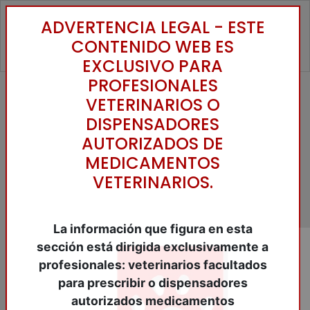
ADVERTENCIA LEGAL - ESTE
Toggle
CONTENIDO WEB ES
EXCLUSIVO PARA
PROFESIONALES
VETERINARIOS O
Inicio
/
Catálogo
/
Nutraceuticos
Animales Compañia
/
SISTEMA
DISPENSADORES
INMUNOLÓGICO
/
IMPROMUNE 200
AUTORIZADOS DE
Comp.o.
MEDICAMENTOS
VETERINARIOS.
La información que figura en esta
sección está dirigida exclusivamente a
profesionales: veterinarios facultados
para prescribir o dispensadores
autorizados medicamentos